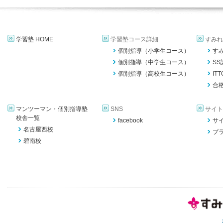
学習塾 HOME
学習塾コース詳細
すみれ
個別指導（小学生コース）
す
個別指導（中学生コース）
S
個別指導（高校生コース）
IT
合
マンツーマン・個別指導塾
SNS
サイト
校舎一覧
facebook
サ
名古屋西校
プ
碧南校